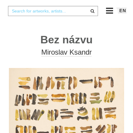
EN
Bez názvu
Miroslav Ksandr