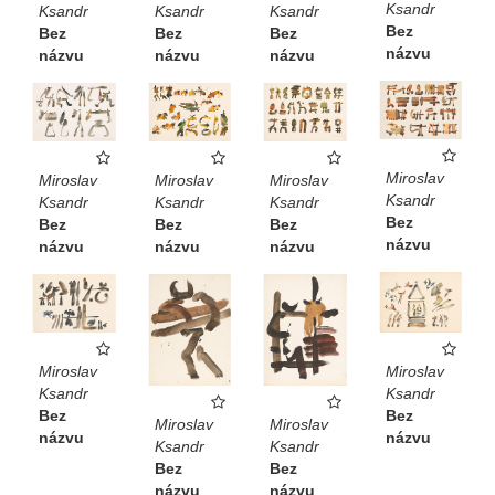
Ksandr
Ksandr
Ksandr
Ksandr
Bez
Bez
Bez
Bez
názvu
názvu
názvu
názvu
Miroslav
Miroslav
Miroslav
Miroslav
Ksandr
Ksandr
Ksandr
Ksandr
Bez
Bez
Bez
Bez
názvu
názvu
názvu
názvu
Miroslav
Miroslav
Ksandr
Ksandr
Bez
Bez
Miroslav
Miroslav
názvu
názvu
Ksandr
Ksandr
Bez
Bez
názvu
názvu