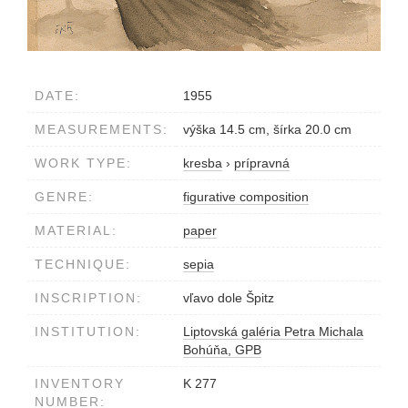
DATE:
1955
MEASUREMENTS:
výška 14.5 cm, šírka 20.0 cm
WORK TYPE:
kresba
›
prípravná
GENRE:
figurative composition
MATERIAL:
paper
TECHNIQUE:
sepia
INSCRIPTION:
vľavo dole Špitz
INSTITUTION:
Liptovská galéria Petra Michala
Bohúňa, GPB
INVENTORY
K 277
NUMBER: