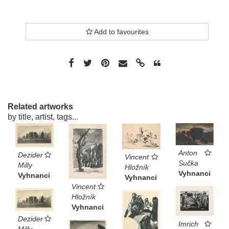
Add to favourites
Related artworks
by title, artist, tags...
Anton
Dezider
Vincent
Sučka
Milly
Hložník
Vyhnanci
Vyhnanci
Vyhnanci
Vincent
Hložník
Vyhnanci
Dezider
Imrich
Milly