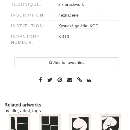
TECHNIQUE:
ink brushwork
INSCRIPTION:
neznačené
INSTITUTION:
Kysucká galéria, KGC
INVENTORY
K 410
NUMBER:
Add to favourites
Related artworks
by title, artist, tags...