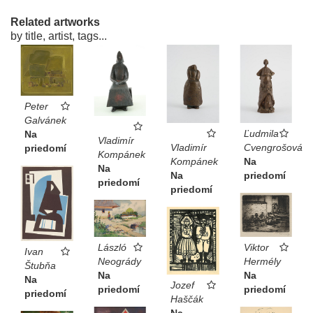
Related artworks
by title, artist, tags...
Peter
Galvánek
Ľudmila
Na
Vladimír
Vladimír
Cvengrošová
priedomí
Kompánek
Kompánek
Na
Na
Na
priedomí
priedomí
priedomí
Viktor
László
Ivan
Hermély
Neogrády
Štubňa
Na
Na
Na
Jozef
priedomí
priedomí
priedomí
Haščák
Na