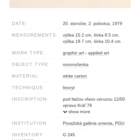
DATE:
20. storočie, 2. polovica, 1979
MEASUREMENTS:
výška 15.2 cm, šírka 8.5 cm,
výška 18.7 cm, šírka 10.4 cm
WORK TYPE:
graphic art
›
applied art
OBJECT TYPE:
novoročenka
MATERIAL:
white carton
TECHNIQUE:
linoryt
INSCRIPTION:
pod tlačou vľavo ceruzou 12/50
vpravo Kráľ 78
v strede P.F.1979
show more
INSTITUTION:
Považská galéria umenia, PGU
INVENTORY
G 245