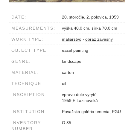
DATE:
20. storočie, 2. polovica, 1959
MEASUREMENTS:
výška 40.0 cm, šírka 70.0 cm
WORK TYPE:
maliarstvo
›
obraz závesný
OBJECT TYPE:
easel painting
GENRE:
landscape
MATERIAL:
carton
TECHNIQUE:
oil
INSCRIPTION:
vpravo dole vyryté
1959,E.Lazinovská
INSTITUTION:
Považská galéria umenia, PGU
INVENTORY
O 35
NUMBER: