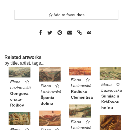
Add to favourites
Related artworks
by title, artist, tags...
Elena
Elena
Elena
Lazinovská
Elena
Lazinovská
Lazinovská
Rodisko
Lazinovská
Gongova
Šumiac s
Clementisa
Špania
chata-
Kráľovou
dolina
Rojkov
hoľou
Elena
Lazinovská
Elena