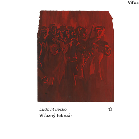
Víťaz
Ľudovít Ilečko
Víťazný február