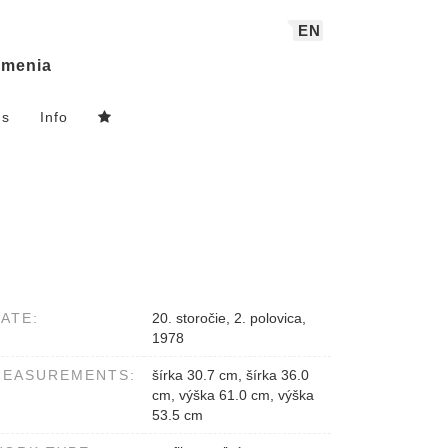
EN
menia
ns
Info
ATE:
20. storočie, 2. polovica,
1978
MEASUREMENTS:
šírka 30.7 cm, šírka 36.0
cm, výška 61.0 cm, výška
53.5 cm