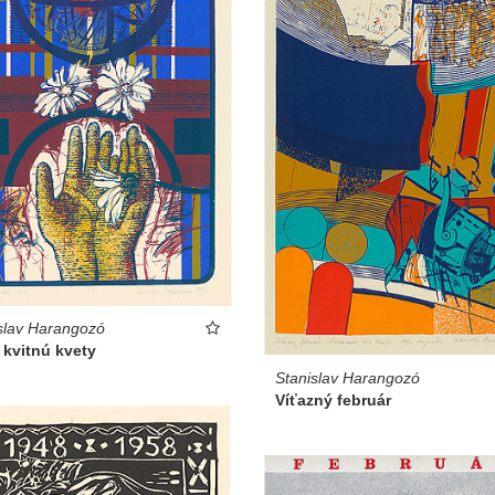
slav Harangozó
 kvitnú kvety
Stanislav Harangozó
Víťazný február