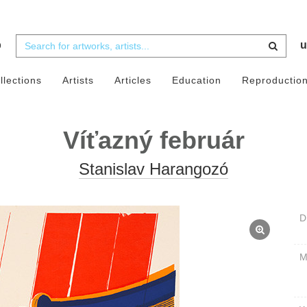
b
u
llections
Artists
Articles
Education
Reproductio
Víťazný február
Stanislav Harangozó
D