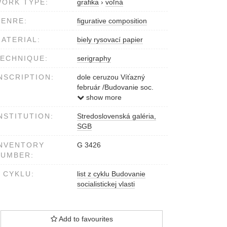
ORK TYPE:
grafika
›
voľná
ENRE:
figurative composition
ATERIAL:
biely rysovací papier
ECHNIQUE:
serigraphy
NSCRIPTION:
dole ceruzou Víťazný
február /Budovanie soc.
vlasti 3/30 serigrafia
show more
Stanislav Harangozó
NSTITUTION:
Stredoslovenská galéria,
SGB
NVENTORY
G 3426
NUMBER:
 CYKLU:
list z cyklu Budovanie
socialistickej vlasti
Add to favourites