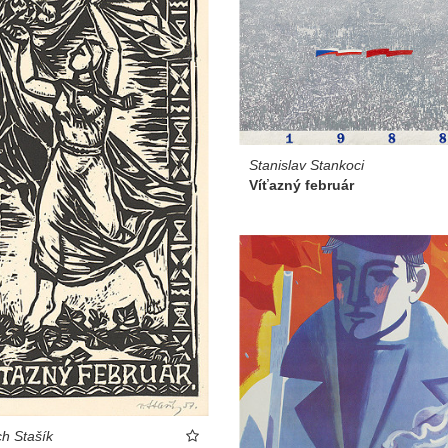
Stanislav Stankoci
Víťazný február
ch Stašík