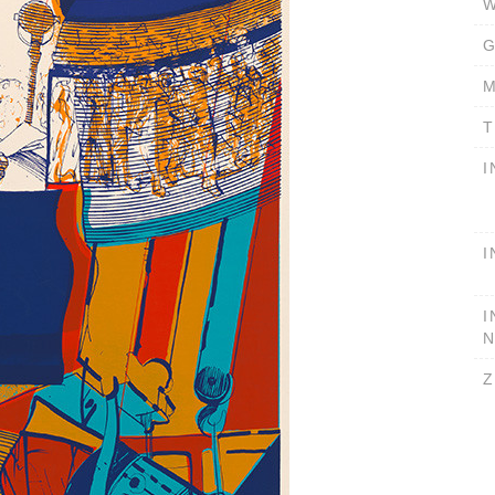
W
G
M
T
I
I
I
Z