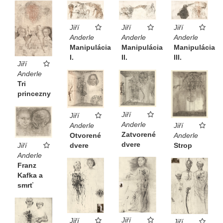
Jiří
Jiří
Jiří
Anderle
Anderle
Anderle
Manipulácia
Manipulácia
Manipulácia
II.
I.
III.
Jiří
Anderle
Tri
princezny
Jiří
Jiří
Anderle
Anderle
Jiří
Zatvorené
Otvorené
Anderle
dvere
Jiří
dvere
Strop
Anderle
Franz
Kafka a
smrť
Jiří
Jiří
Jiří