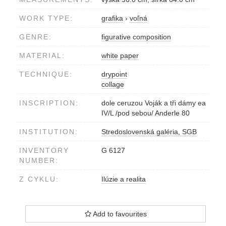
WORK TYPE:
grafika
›
voľná
GENRE:
figurative composition
MATERIAL:
white paper
TECHNIQUE:
drypoint
collage
INSCRIPTION:
dole ceruzou Voják a tři dámy ea
IV/L /pod sebou/ Anderle 80
INSTITUTION:
Stredoslovenská galéria, SGB
INVENTORY
G 6127
NUMBER:
Z CYKLU:
Ilúzie a realita
Add to favourites