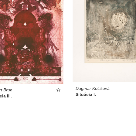
Dagmar Kočišová
t Brun
Situácia I.
ia III.