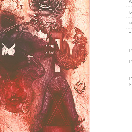
W
G
M
T
I
I
I