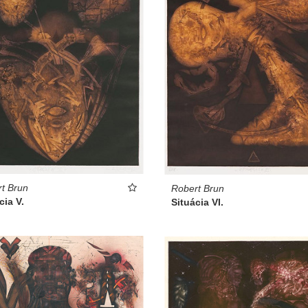
t Brun
Robert Brun
cia V.
Situácia VI.