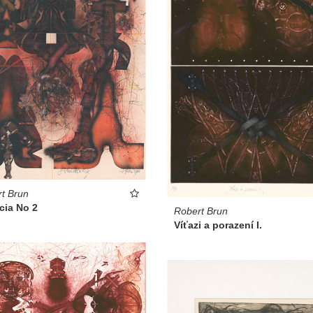
t Brun
cia No 2
Robert Brun
Víťazi a porazení I.