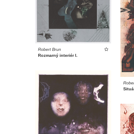
Robert Brun
Rozmarný interiér I.
Rober
Situá