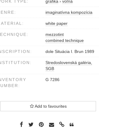
ORK TYPE:
grafika
›
voľná
ENRE:
imaginatívna kompozícia
ATERIAL:
white paper
ECHNIQUE:
mezzotint
combined technique
NSCRIPTION:
dole Situácia I. Brun 1989
NSTITUTION:
Stredoslovenská galéria,
SGB
NVENTORY
G 7286
NUMBER:
Add to favourites