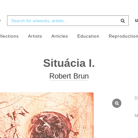
b
u
llections
Artists
Articles
Education
Reproductio
Situácia I.
Robert Brun
D