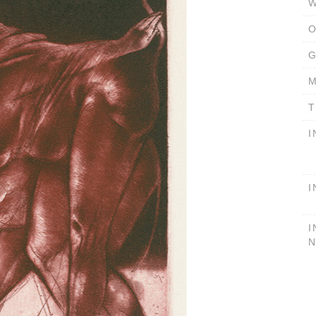
W
O
G
M
T
I
I
I