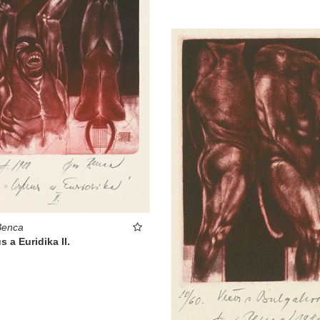
Benca
s a Euridika II.