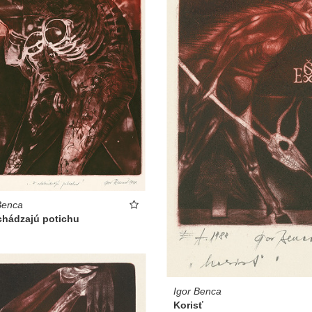
Benca
chádzajú potichu
Igor Benca
Korisť