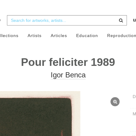
b
u
llections
Artists
Articles
Education
Reproductio
Pour feliciter 1989
Igor Benca
D