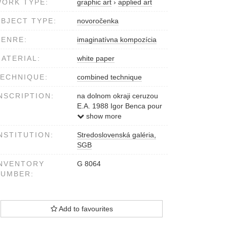
ORK TYPE:
graphic art
›
applied art
BJECT TYPE:
novoročenka
ENRE:
imaginatívna kompozícia
ATERIAL:
white paper
ECHNIQUE:
combined technique
NSCRIPTION:
na dolnom okraji ceruzou
E.A. 1988 Igor Benca pour
feliciter 1989
show more
NSTITUTION:
Stredoslovenská galéria,
SGB
NVENTORY
G 8064
NUMBER:
Add to favourites