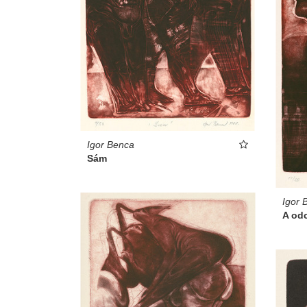
Igor Benca
Sám
Igor 
A od