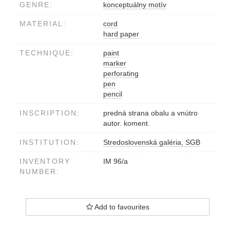
GENRE:
konceptuálny motív
MATERIAL:
cord
hard paper
TECHNIQUE:
paint
marker
perforating
pen
pencil
INSCRIPTION:
predná strana obalu a vnútro
autor. koment.
INSTITUTION:
Stredoslovenská galéria, SGB
INVENTORY
IM 96/a
NUMBER:
Add to favourites