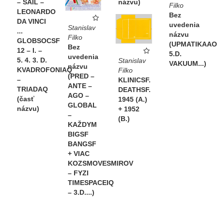
– SAIL –
názvu)
Filko
LEONARDO
Bez
DA VINCI
uvedenia
Stanislav
...
názvu
Filko
GLOBSOCSF
(UPMATIKAA
Bez
12 – I. –
5.D.
uvedenia
5. 4. 3. D.
Stanislav
VAKUUM...)
názvu
KVADROFONIAQ
Filko
(PRED –
–
KLINICSF.
ANTE –
TRIADAQ
DEATHSF.
AGO –
(časť
1945 (A.)
GLOBAL
názvu)
+ 1952
–
(B.)
KAŽDYM
BIGSF
BANGSF
+ VIAC
KOZSMOVESMIROV
– FYZI
TIMESPACEIQ
– 3.D....)