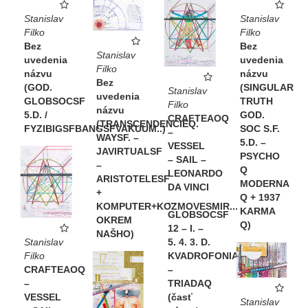
Stanislav
Stanislav
Filko
Filko
Bez
Bez
Stanislav
uvedenia
uvedenia
Filko
názvu
názvu
Bez
(GOD.
(SINGULAR
Stanislav
uvedenia
GLOBSOCSF
TRUTH
Filko
názvu
5.D. /
GOD.
CRAFTEAOQ
(TRANSCENDENCIEQ.
FYZIBIGSFBANGSFVAKUUM..)
SOC S.F.
–
WAYSF. –
5.D. –
VESSEL
JAVIRTUALSF
PSYCHO
– SAIL –
–
Q
LEONARDO
ARISTOTELESF
MODERNA
DA VINCI
+
Q + 1937
...
KOMPUTER+KOZMOVESMIR...
KARMA
GLOBSOCSF
OKREM
Q)
12 – I. –
NAŠHO)
Stanislav
5. 4. 3. D.
Filko
KVADROFONIAQ
CRAFTEAOQ
–
–
TRIADAQ
VESSEL
(časť
Stanislav