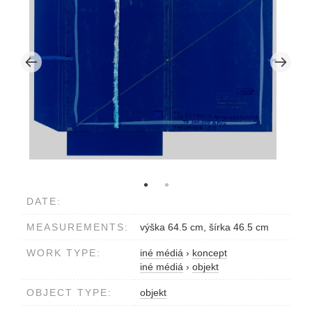
DATE:
MEASUREMENTS:
výška 64.5 cm, šírka 46.5 cm
WORK TYPE:
iné médiá
›
koncept
iné médiá
›
objekt
OBJECT TYPE:
objekt