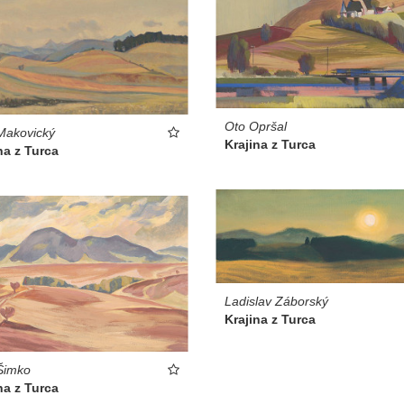
Oto Opršal
Makovický
Krajina z Turca
na z Turca
Ladislav Záborský
Krajina z Turca
Šimko
na z Turca