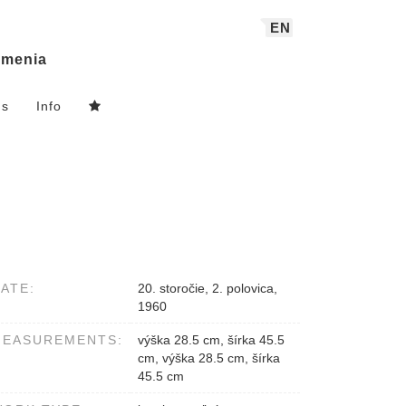
EN
menia
ns
Info
ATE:
20. storočie, 2. polovica,
1960
MEASUREMENTS:
výška 28.5 cm, šírka 45.5
cm, výška 28.5 cm, šírka
45.5 cm