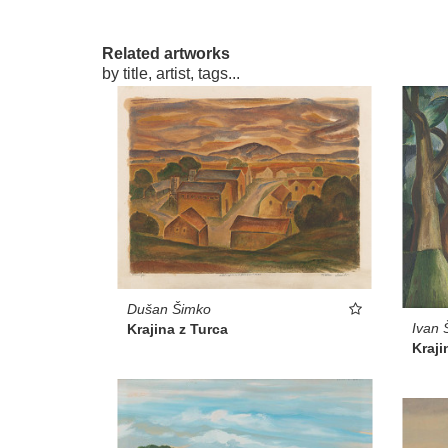
Related artworks
by title, artist, tags...
Dušan Šimko
Ivan 
Krajina z Turca
Kraji