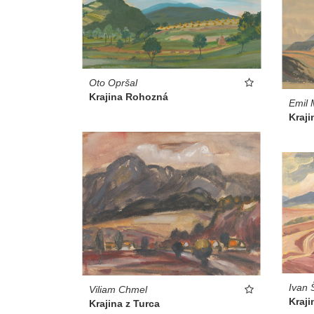
Oto Opršal
Krajina Rohozná
Emil 
Kraji
Ivan 
Viliam Chmel
Kraji
Krajina z Turca