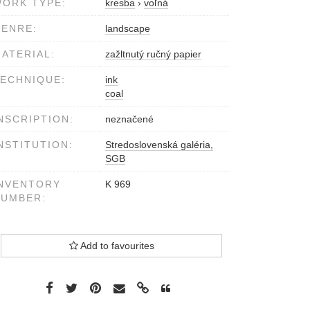
ORK TYPE:
kresba
›
voľná
ENRE:
landscape
ATERIAL:
zažltnutý ručný papier
ECHNIQUE:
ink
coal
NSCRIPTION:
neznačené
NSTITUTION:
Stredoslovenská galéria,
SGB
NVENTORY
K 969
NUMBER:
Add to favourites