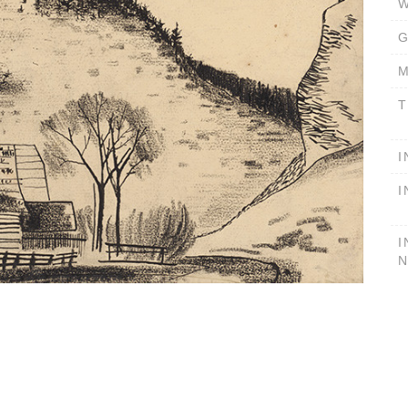
W
G
M
T
I
I
I