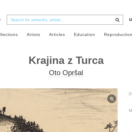
b
u
llections
Artists
Articles
Education
Reproductio
Krajina z Turca
Oto Opršal
D