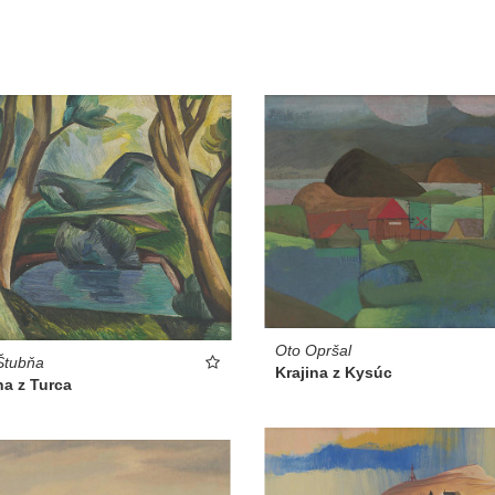
Oto Opršal
Štubňa
Krajina z Kysúc
na z Turca