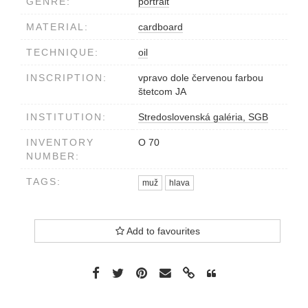
GENRE:
portrait
MATERIAL:
cardboard
TECHNIQUE:
oil
INSCRIPTION:
vpravo dole červenou farbou
štetcom JA
INSTITUTION:
Stredoslovenská galéria, SGB
INVENTORY
O 70
NUMBER:
TAGS:
muž
hlava
Add to favourites