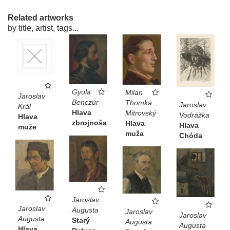
Related artworks
by title, artist, tags...
Gyula
Milan
Jaroslav
Benczúr
Thomka
Jaroslav
Král
Hlava
Mitrovský
Vodrážka
Hlava
zbrojnoša
Hlava
Hlava
muže
muža
Chóda
Jaroslav
Jaroslav
Augusta
Jaroslav
Jaroslav
Augusta
Starý
Augusta
Augusta
Hlava