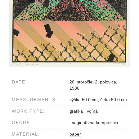
DATE:
20. storočie, 2. polovica,
1986
MEASUREMENTS:
výška 50.0 cm, šírka 50.0 cm
WORK TYPE:
grafika
›
voľná
GENRE:
imaginatívna kompozícia
MATERIAL:
paper