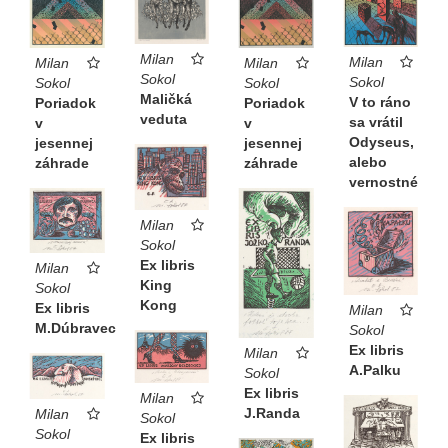
Milan
Milan
Milan
Milan
Sokol
Sokol
Sokol
Sokol
Maličká
V to ráno
Poriadok
Poriadok
veduta
sa vrátil
v
v
Odyseus,
jesennej
jesennej
alebo
záhrade
záhrade
vernostné
Milan
Sokol
Ex libris
Milan
King
Sokol
Kong
Ex libris
Milan
M.Dúbravec
Sokol
Ex libris
Milan
A.Palku
Sokol
Ex libris
Milan
J.Randa
Milan
Sokol
Sokol
Ex libris