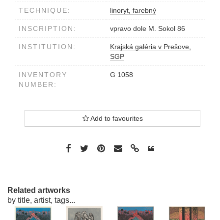
TECHNIQUE:
linoryt, farebný
INSCRIPTION:
vpravo dole M. Sokol 86
INSTITUTION:
Krajská galéria v Prešove,
SGP
INVENTORY
G 1058
NUMBER:
Add to favourites
Related artworks
by title, artist, tags...