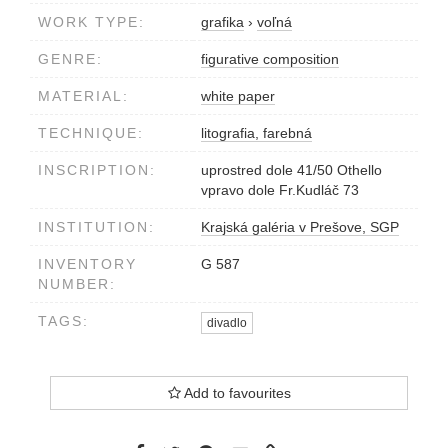
WORK TYPE:
grafika
›
voľná
GENRE:
figurative composition
MATERIAL:
white paper
TECHNIQUE:
litografia, farebná
INSCRIPTION:
uprostred dole 41/50 Othello
vpravo dole Fr.Kudláč 73
INSTITUTION:
Krajská galéria v Prešove, SGP
INVENTORY
G 587
NUMBER:
TAGS:
divadlo
Add to favourites