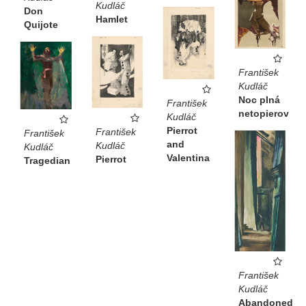
Kudláč
Don
Hamlet
Quijote
František
Kudláč
Noc plná
František
netopierov
Kudláč
Pierrot
František
František
and
Kudláč
Kudláč
Valentina
Pierrot
Tragedian
František
Kudláč
Abandoned