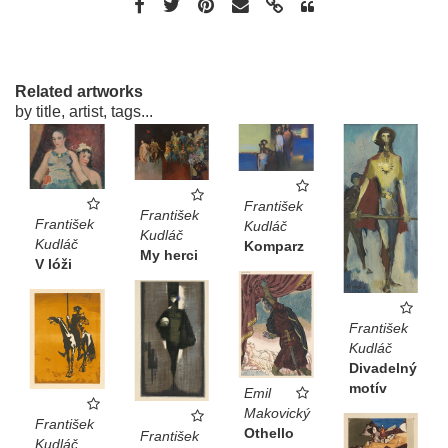
Related artworks
by title, artist, tags...
František
František
František
Kudláč
Kudláč
Kudláč
Komparz
My herci
V lóži
František
Kudláč
Divadelný
motív
Emil
Makovický
František
Othello
František
Kudláč