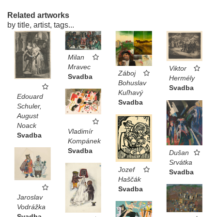
Related artworks
by title, artist, tags...
Milan
Mravec
Viktor
Záboj
Svadba
Hermély
Bohuslav
Svadba
Kuľhavý
Edouard
Svadba
Schuler,
August
Noack
Vladimír
Svadba
Kompánek
Svadba
Dušan
Srvátka
Jozef
Svadba
Haščák
Svadba
Jaroslav
Vodrážka
Svadba