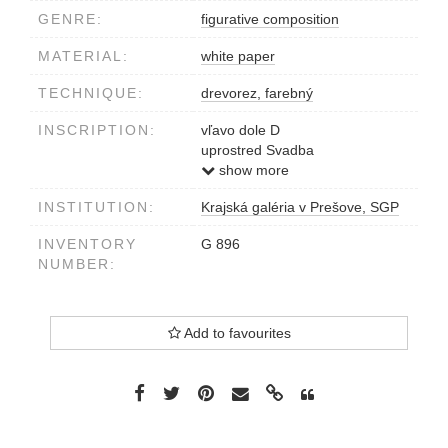
GENRE:
figurative composition
MATERIAL:
white paper
TECHNIQUE:
drevorez, farebný
INSCRIPTION:
vľavo dole D
uprostred Svadba
vpravo J.Haščák 79
show more
INSTITUTION:
Krajská galéria v Prešove, SGP
INVENTORY
G 896
NUMBER:
Add to favourites