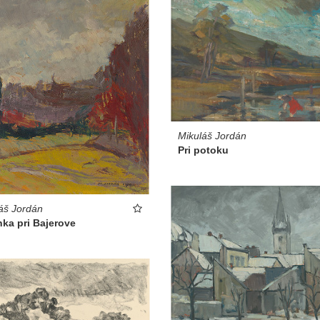
Mikuláš Jordán
Pri potoku
áš Jordán
nka pri Bajerove