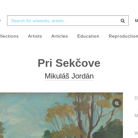
b
u
llections
Artists
Articles
Education
Reproductio
Pri Sekčove
Mikuláš Jordán
D
W