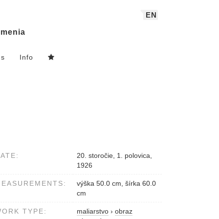
EN
menia
ns
Info
ATE:
20. storočie, 1. polovica,
1926
MEASUREMENTS:
výška 50.0 cm, šírka 60.0
cm
ORK TYPE:
maliarstvo
›
obraz