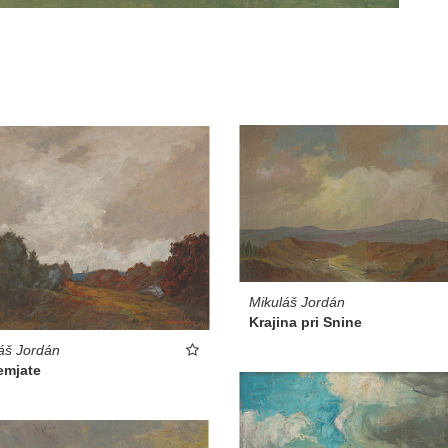
Mikuláš Jordán
Krajina pri Snine
áš Jordán
emjate