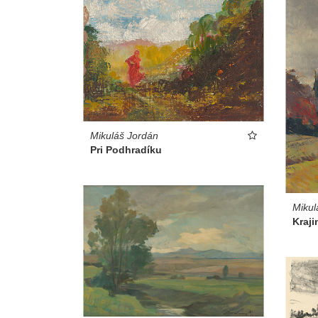
Mikuláš Jordán
Pri Podhradíku
Mikul
Kraji