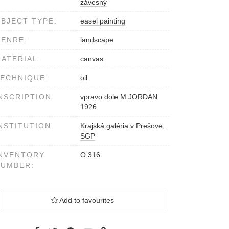
závesný
BJECT TYPE:
easel painting
ENRE:
landscape
ATERIAL:
canvas
ECHNIQUE:
oil
NSCRIPTION:
vpravo dole M.JORDÁN
1926
NSTITUTION:
Krajská galéria v Prešove,
SGP
NVENTORY
O 316
NUMBER:
Add to favourites