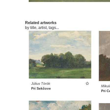
Related artworks
by title, artist, tags...
Július Török
Mikul
Pri Sekčove
Pri C