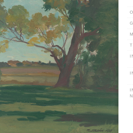
O
G
M
T
I
I
I