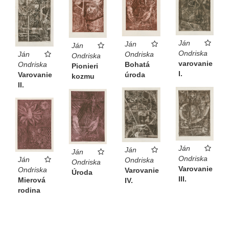
Ján
Ján
Ján
Ondriska
Ján
Ondriska
Ondriska
varovanie
Ondriska
Bohatá
Pionieri
I.
Varovanie
úroda
kozmu
II.
Ján
Ján
Ján
Ondriska
Ján
Ondriska
Ondriska
Varovanie
Ondriska
Varovanie
Úroda
III.
Mierová
IV.
rodina