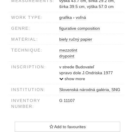
MEASUREMENTS:
výška 43.7 cm, šírka 29.2 cm,
šírka 39.5 cm, výška 57.0 cm
WORK TYPE:
grafika
›
voľná
GENRE:
figurative composition
MATERIAL:
biely ručný papier
TECHNIQUE:
mezzotint
drypoint
INSCRIPTION:
v strede Budovateľ
vpravo dole J.Ondriska 1977
vľavo 1/20
show more
INSTITUTION:
Slovenská národná galéria, SNG
INVENTORY
G 11107
NUMBER:
Add to favourites