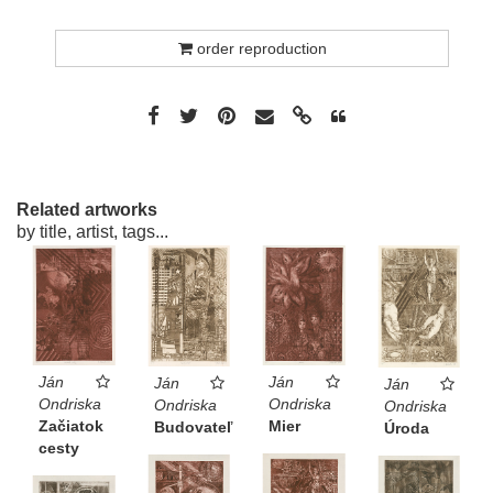
order reproduction
Related artworks
by title, artist, tags...
Ján
Ján
Ján
Ján
Ondriska
Ondriska
Ondriska
Ondriska
Mier
Začiatok
Budovateľ
Úroda
cesty