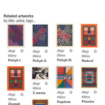
Related artworks
by title, artist, tags...
Alojz
Alojz
Alojz
Alojz
Klimo
Klimo
Klimo
Klimo
Pohyb III.
Pohyb I.
Pohyb II.
Radosť
Alojz
Klimo
Alojz
Alojz
Z mesta
Alojz
Klimo
Klimo
Klimo
Priestor
Kapitola
Zlomok