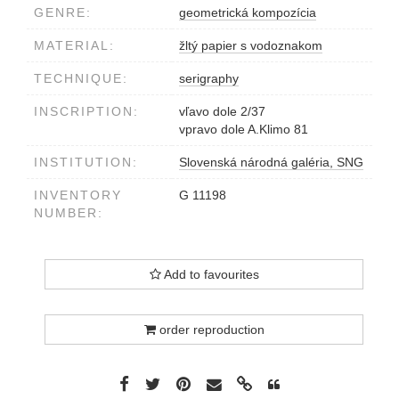
GENRE:
geometrická kompozícia
MATERIAL:
žltý papier s vodoznakom
TECHNIQUE:
serigraphy
INSCRIPTION:
vľavo dole 2/37
vpravo dole A.Klimo 81
INSTITUTION:
Slovenská národná galéria, SNG
INVENTORY
G 11198
NUMBER:
Add to favourites
order reproduction