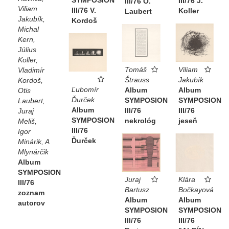
SYMPOSION
III/76 J.
III/76 O.
Viliam
III/76 V.
Koller
Laubert
Jakubík,
Kordoš
Michal
Kern,
Július
Koller,
Viliam
Tomáš
Vladimír
Jakubík
Štrauss
Kordoš,
Ľubomír
Album
Album
Otis
Ďurček
SYMPOSION
SYMPOSION
Laubert,
Album
III/76
III/76
Juraj
SYMPOSION
jeseň
nekrológ
Meliš,
III/76
Igor
Ďurček
Minárik, A
Mlynárčik
Album
SYMPOSION
Juraj
Klára
III/76
Bartusz
Bočkayová
zoznam
Album
Album
autorov
SYMPOSION
SYMPOSION
III/76
III/76