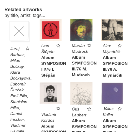
Related artworks
by title, artist, tags...
Marián
Ivan
Alex
Juraj
Mudroch
Štěpán
Mlynárčik
Bartusz,
Album
Album
Album
Milan
SYMPOSION
SYMPOSION
SYMPOSION
Bočkay,
III/76 M.
III/76 I.
III/76 A.
Klára
Mudroch
Štěpán
Mlynárčik
Bočkayová,
Ľubomír
Ďurček,
Emil Filla,
Stanislav
Filko,
Július
Otis
Daniel
Vladimír
Koller
Laubert
Fischer,
Kordoš
Album
Album
Vladimír
Album
SYMPOSION
SYMPOSION
Havrilla,