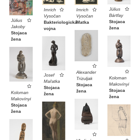
Július
Imrich
Imrich
Bártfay
Vysočan
Vysočan
Július
Stojaca
Bakteriologická
Matka
Jakoby
žena
vojna
Stojaca
žena
Alexander
Josef
Koloman
Trizuljak
Mařatka
Makovínyi
Stojaca
Stojaca
Stojaca
žena
Koloman
žena
žena
Makovínyi
Stojaca
žena