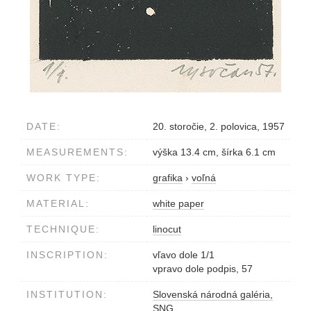
DATE:
20. storočie, 2. polovica, 1957
MEASUREMENTS:
výška 13.4 cm, šírka 6.1 cm
WORK TYPE:
grafika
›
voľná
MATERIAL:
white paper
TECHNIQUE:
linocut
INSCRIPTION:
vľavo dole 1/1
vpravo dole podpis, 57
INSTITUTION:
Slovenská národná galéria,
SNG