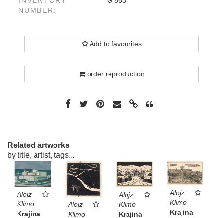
INVENTORY
G 553
NUMBER:
Add to favourites
order reproduction
Related artworks
by title, artist, tags...
Alojz
Alojz
Alojz
Klimo
Klimo
Klimo
Alojz
Krajina
Krajina
Krajina
Klimo