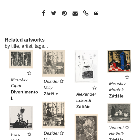
Related artworks
by title, artist, tags...
Miroslav
Dezider
Miroslav
Cipár
Milly
Marček
Divertimento
Zátišie
Alexander
Zátišie
I.
Eckerdt
Zátišie
Vincent
Dezider
Hložník
Fero
Milly