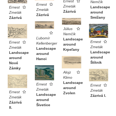
Ernest
Nemčík
Ernest
Zmeták
Landscape
Ernest
Zmeták
Zázrivá
around
Zmeták
Zázrivá
Smižany
Zázrivá
Július
Nemčík
Ľubomír
Landscape
Ernest
Ernest
Kellenberger
around
Zmeták
Zmeták
Landscape
Krpeľany
Landscape
Landscape
around
around
around
Hanoi
Štítnik
Nové
Zámky
Alojz
Klimo
Landscape
Ernest
Ernest
around
Zmeták
Zmeták
Ernest
Zvolen
Landscape
Zázrivá I.
Zmeták
around
Zázrivá
Šivetice
II.