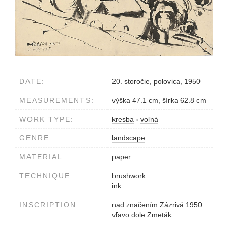
DATE:
20. storočie, polovica, 1950
MEASUREMENTS:
výška 47.1 cm, šírka 62.8 cm
WORK TYPE:
kresba
›
voľná
GENRE:
landscape
MATERIAL:
paper
TECHNIQUE:
brushwork
ink
INSCRIPTION:
nad značením Zázrivá 1950
vľavo dole Zmeták