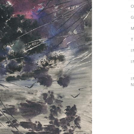
O
G
M
T
I
I
I