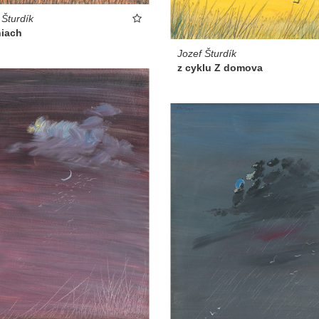
 Šturdík
niach
Jozef Šturdík
z cyklu Z domova