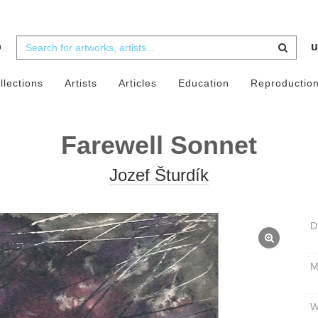
b
u
llections
Artists
Articles
Education
Reproductio
Farewell Sonnet
Jozef Šturdík
D
W