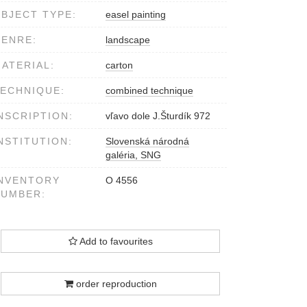
BJECT TYPE:
easel painting
ENRE:
landscape
ATERIAL:
carton
ECHNIQUE:
combined technique
NSCRIPTION:
vľavo dole J.Šturdík 972
NSTITUTION:
Slovenská národná
galéria, SNG
NVENTORY
O 4556
NUMBER:
Add to favourites
order reproduction