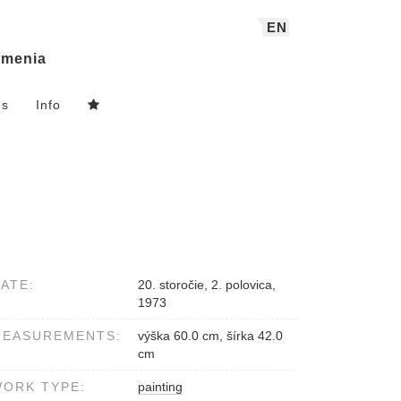
EN
menia
ns
Info
ATE:
20. storočie, 2. polovica,
1973
MEASUREMENTS:
výška 60.0 cm, šírka 42.0
cm
ORK TYPE:
painting