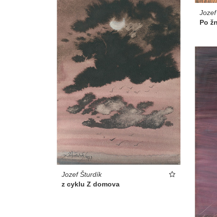
Jozef
Po ž
Jozef Šturdík
z cyklu Z domova