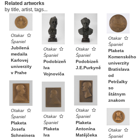
Related artworks
by title, artist, tags...
Otakar
Otakar
Španiel
Španiel
Jubilená
Otakar
Otakar
Plaketa
medaila
Španiel
Španiel
Komenského
Karlovej
Podobizeň
Podobizeň
univerzity
univerzity
Iva
J.E.Purkyně
Bratislava
v Prahe
Vojnoviča
od
Petržalky
so
štátnym
znakom
Otakar
Otakar
Otakar
Španiel
Španiel
Španiel
Plaketa
Plaketa
Plaketa
Antonína
Josefa
Otakar
Iva
Matějčeka
Schneinera
Španiel