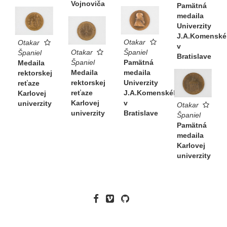
Vojnoviča
Pamätná
medaila
Univerzity
J.A.Komenské
Otakar
Otakar
v
Otakar
Španiel
Španiel
Bratislave
Španiel
Pamätná
Medaila
Medaila
medaila
rektorskej
rektorskej
Univerzity
reťaze
reťaze
J.A.Komenského
Karlovej
Karlovej
v
univerzity
Otakar
univerzity
Bratislave
Španiel
Pamätná
medaila
Karlovej
univerzity