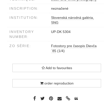
INSCRIPTION:
neznačené
INSTITUTION:
Slovenská národná galéria,
SNG
INVENTORY
UP-DK 5304
NUMBER:
ZO SÉRIE:
Fotostory pre časopis Dievča
´85
(1/4)
Add to favourites
order reproduction