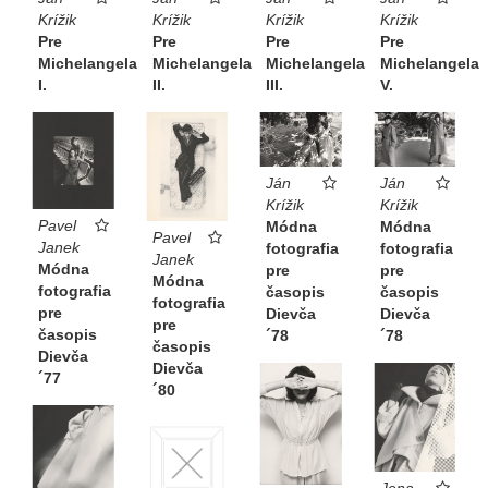
Krížik
Krížik
Krížik
Krížik
Pre
Pre
Pre
Pre
Michelangela
Michelangela
Michelangela
Michelangela
I.
II.
III.
V.
Ján
Ján
Krížik
Krížik
Pavel
Módna
Módna
Pavel
Janek
fotografia
fotografia
Janek
Módna
pre
pre
Módna
fotografia
časopis
časopis
fotografia
pre
Dievča
Dievča
pre
časopis
´78
´78
časopis
Dievča
Dievča
´77
´80
Jena