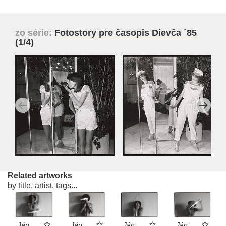
zo série:
Fotostory pre časopis Dievča ´85
(1/4)
Related artworks
by title, artist, tags...
Ján
Ján
Ján
Ján