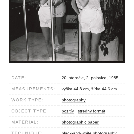
DATE:
20. storočie, 2. polovica, 1985
MEASUREMENTS:
výška 44.8 cm, šírka 44.6 cm
WORK TYPE:
photography
OBJECT TYPE:
pozitív
›
stredný formát
MATERIAL:
photographic paper
TECHNIQUE:
black-and-white photography