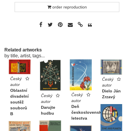
order reproduction
Related artworks
by title, artist, tags...
Český
Český
autor
autor
Oblastní
Dielo Ján
Český
Český
divadelní
Zrzavý
autor
autor
soutěž
Deň
Darujte
souborů
československého
hudbu
B
letectva