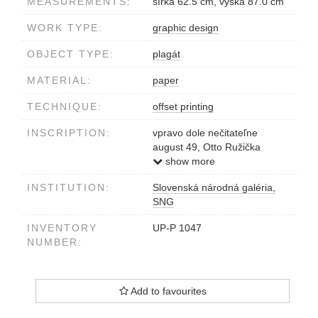
MEASUREMENTS:
šírka 62.5 cm, výška 87.0 cm
WORK TYPE:
graphic design
OBJECT TYPE:
plagát
MATERIAL:
paper
TECHNIQUE:
offset printing
INSCRIPTION:
vpravo dole nečitateľne
august 49, Otto Ružička
Pardubice
show more
INSTITUTION:
Slovenská národná galéria,
SNG
INVENTORY
UP-P 1047
NUMBER:
Add to favourites