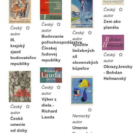
Český
autor
Zem ako
Český
planéta
Český
autor
Český
autor
Budovanie
autor
III.
poľnohospodárstva
Využitie
krajský
Čínskej
liečebných
zjazd
ľudovej
Český
síl
budovateľov
republiky
autor
slovenských
republiky
Obrazy,kresby
kúpeľov
- Bohdan
Heřmanský
Český
autor
Výber z
diela -
Český
Richard
autor
Nemecký
Lauda
České
autor
umenie
Umenie
od doby