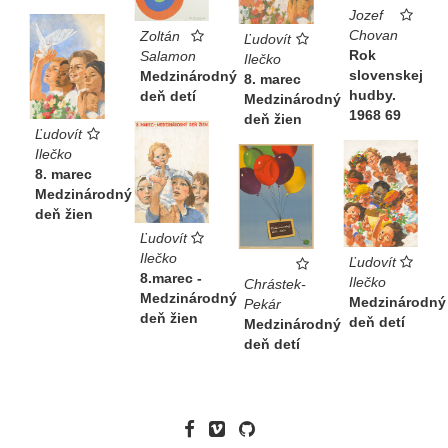
Jozef
Chovan
Zoltán
Ľudovít
Rok
Salamon
Ilečko
slovenskej
Medzinárodný
8. marec
hudby.
deň detí
Medzinárodný
1968 69
deň žien
Ľudovít
Ilečko
8. marec
Medzinárodný
deň žien
Ľudovít
Ilečko
Ľudovít
8.marec -
Ilečko
Chrástek-
Medzinárodný
Medzinárodný
Pekár
deň žien
deň detí
Medzinárodný
deň detí