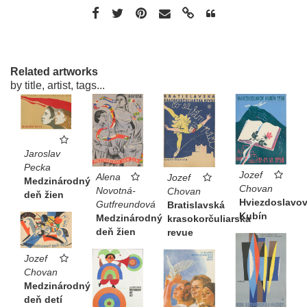
Related artworks
by title, artist, tags...
Jaroslav
Pecka
Jozef
Alena
Jozef
Medzinárodný
Chovan
Novotná-
Chovan
deň žien
Hviezdoslavo
Gutfreundová
Bratislavská
Kubín
Medzinárodný
krasokorčuliarska
deň žien
revue
Jozef
Chovan
Medzinárodný
deň detí