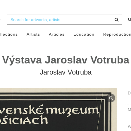
b
u
llections
Artists
Articles
Education
Reproductio
Výstava Jaroslav Votruba
Jaroslav Votruba
D
W