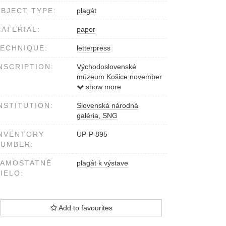
BJECT TYPE:
plagát
ATERIAL:
paper
ECHNIQUE:
letterpress
NSCRIPTION:
Východoslovenské
múzeum Košice november
1925, Hermes Košice
show more
dole Votruba
NSTITUTION:
Slovenská národná
galéria, SNG
NVENTORY
UP-P 895
NUMBER:
SAMOSTATNÉ
plagát k výstave
IELO:
Add to favourites