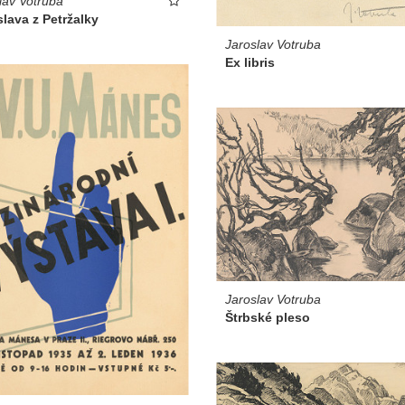
lav Votruba
slava z Petržalky
Jaroslav Votruba
Ex libris
Jaroslav Votruba
Štrbské pleso