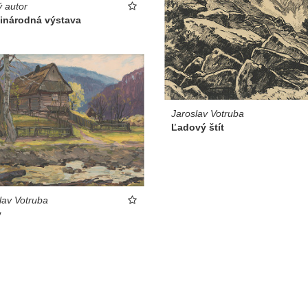
 autor
inárodná výstava
Jaroslav Votruba
Ľadový štít
lav Votruba
v