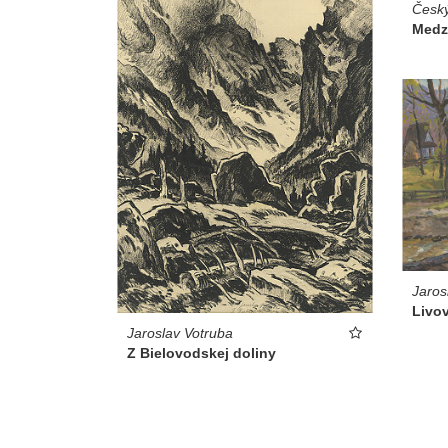
Český
Medz
Jaros
Livo
Jaroslav Votruba
Z Bielovodskej doliny