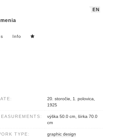
EN
menia
ns
Info
ATE:
20. storočie, 1. polovica,
1925
MEASUREMENTS:
výška 50.0 cm, šírka 70.0
cm
ORK TYPE:
graphic design