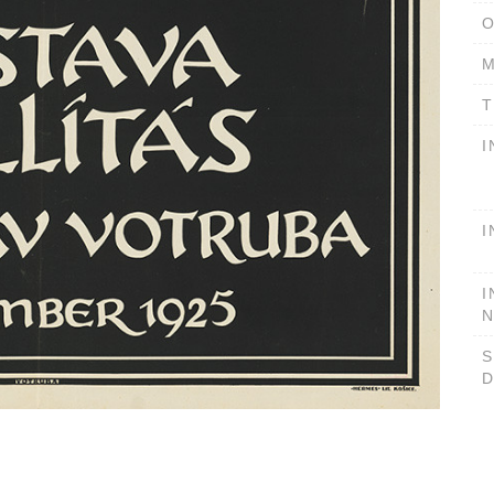
O
M
T
I
I
I
D