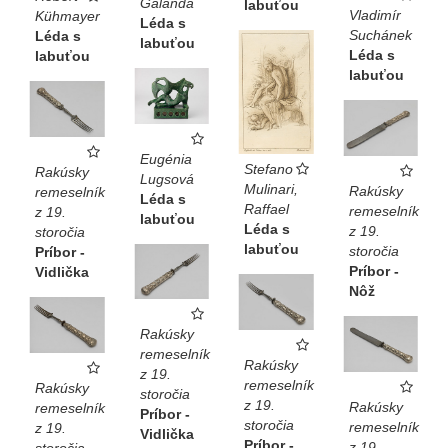
Galanda
labuťou
Vladimír
Kühmayer
Léda s
Suchánek
Léda s
labuťou
Léda s
labuťou
labuťou
Eugénia
Stefano
Rakúsky
Lugsová
Mulinari,
Rakúsky
remeselník
Léda s
Raffael
remeselník
z 19.
labuťou
Léda s
z 19.
storočia
labuťou
storočia
Príbor -
Príbor -
Vidlička
Nôž
Rakúsky
remeselník
Rakúsky
z 19.
remeselník
Rakúsky
storočia
z 19.
Rakúsky
remeselník
Príbor -
storočia
remeselník
z 19.
Vidlička
Príbor -
z 19.
storočia