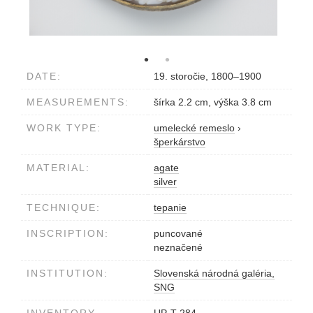
DATE:
19. storočie, 1800–1900
MEASUREMENTS:
šírka 2.2 cm, výška 3.8 cm
WORK TYPE:
umelecké remeslo
›
šperkárstvo
MATERIAL:
agate
silver
TECHNIQUE:
tepanie
INSCRIPTION:
puncované
neznačené
INSTITUTION:
Slovenská národná galéria,
SNG
INVENTORY
UP-T 284