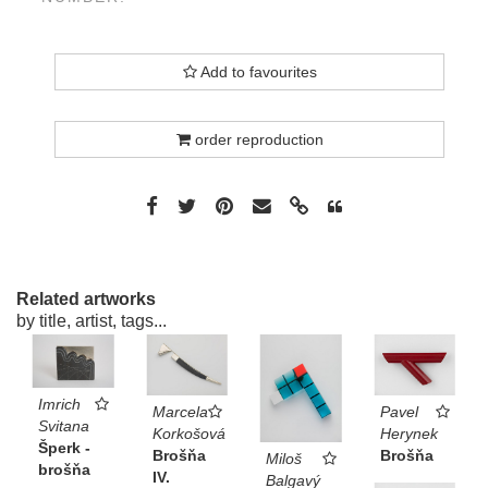
Add to favourites
order reproduction
Related artworks
by title, artist, tags...
Imrich
Marcela
Pavel
Svitana
Korkošová
Herynek
Šperk -
Brošňa
Brošňa
Miloš
brošňa
IV.
Balgavý