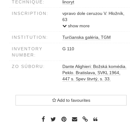
TECHNIQUE:
linoryt
INSCRIPTION:
vpravo dole ceruzou V. Hložník,
63
vľavo dole ceruzou 5/20
show more
INSTITUTION:
Turčianska galéria, TGM
INVENTORY
G 110
NUMBER:
ZO SÚBORU:
Dante Alighieri: Božská komédia.
Peklo. Bratislava, SVKL 1964,
447 s. Spev štvrtý, s. 33.
Add to favourites