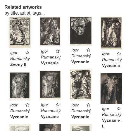
Related artworks
by title, artist, tags...
Igor
Igor
Igor
Igor
Rumanský
Rumanský
Rumanský
Rumanský
Vyznanie
Vyznanie
Zvony II
Vyznanie
Igor
Igor
Igor
Igor
Rumanský
Rumanský
Rumanský
Rumanský
Vyznanie
Vyznanie
Vyznanie
Vyznanie
I.