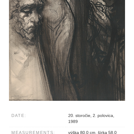
DATE:
20. storočie, 2. polovica,
1989
MEASUREMENTS:
výška 80.0 cm, šírka 58.0