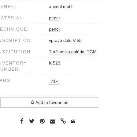
ENRE:
animal motif
ATERIAL:
paper
ECHNIQUE:
pencil
NSCRIPTION:
vpravo dole V 55
NSTITUTION:
Turčianska galéria, TGM
NVENTORY
K 529
NUMBER:
AGS:
vták
Add to favourites