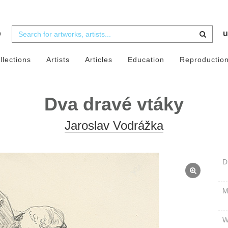
b
u
llections
Artists
Articles
Education
Reproductio
Dva dravé vtáky
Jaroslav Vodrážka
D
W