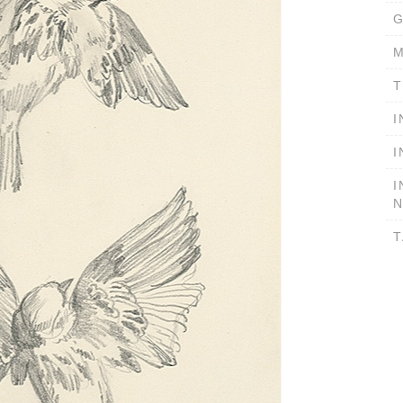
G
M
T
I
I
I
T