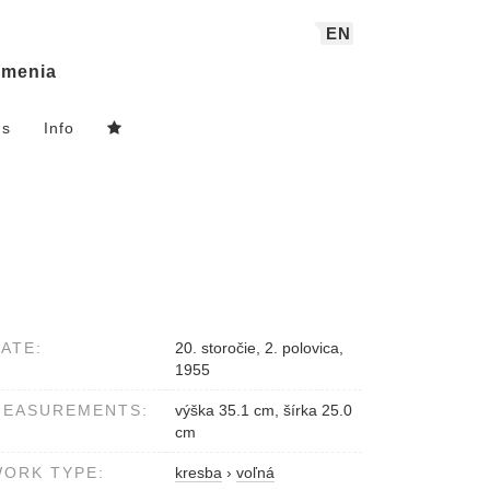
EN
menia
ns
Info
ATE:
20. storočie, 2. polovica,
1955
MEASUREMENTS:
výška 35.1 cm, šírka 25.0
cm
ORK TYPE:
kresba
›
voľná