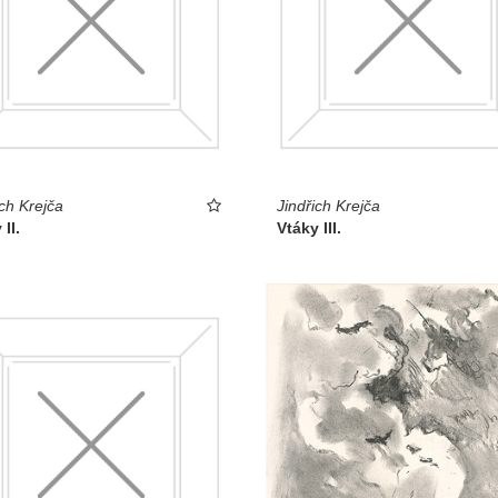
ich Krejča
Jindřich Krejča
II.
Vtáky III.