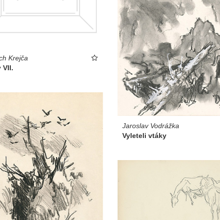
ich Krejča
 VII.
Jaroslav Vodrážka
Vyleteli vtáky