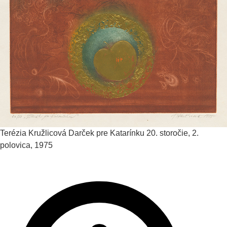
Terézia Kružlicová
Darček pre Katarínku
20. storočie, 2.
polovica, 1975