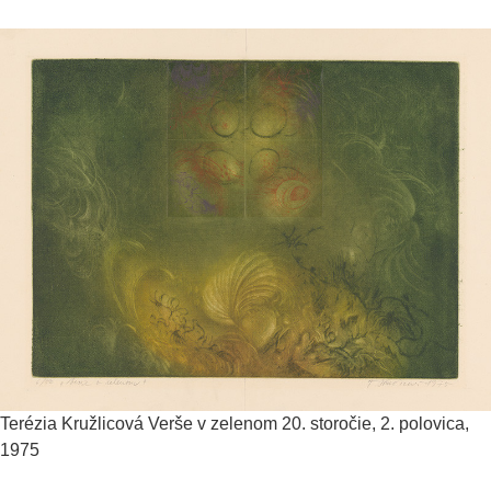
Terézia Kružlicová
Verše v zelenom
20. storočie, 2. polovica,
1975