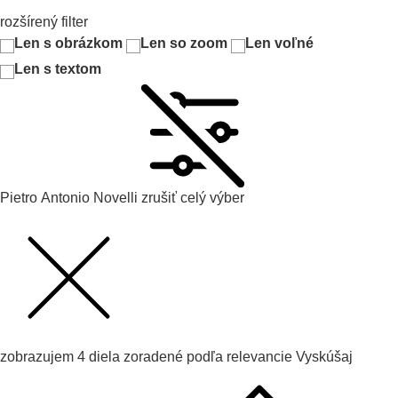
rozšírený filter
Len s obrázkom
Len so zoom
Len voľné
Len s textom
Pietro Antonio Novelli
zrušiť celý výber
zobrazujem
4
diela zoradené podľa
relevancie
Vyskúšaj