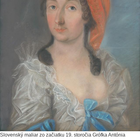
Slovenský maliar zo začiatku 19. storočia
Grófka Antónia