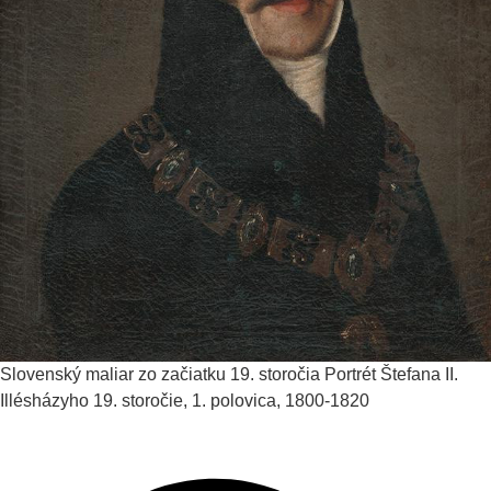
Slovenský maliar zo začiatku 19. storočia
Portrét Štefana II.
Illésházyho
19. storočie, 1. polovica, 1800-1820