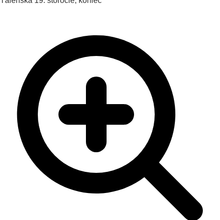
Tálenská
19. storočie, koniec