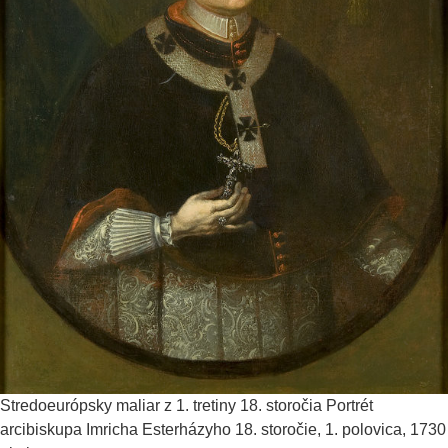
Stredoeurópsky maliar z 1. tretiny 18. storočia
Portrét
arcibiskupa Imricha Esterházyho
18. storočie, 1. polovica, 1730