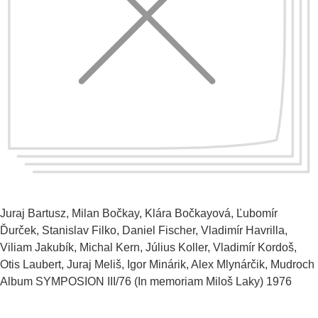
Juraj Bartusz, Milan Bočkay, Klára Bočkayová, Ľubomír
Ďurček, Stanislav Filko, Daniel Fischer, Vladimír Havrilla,
Viliam Jakubík, Michal Kern, Július Koller, Vladimír Kordoš,
Otis Laubert, Juraj Meliš, Igor Minárik, Alex Mlynárčik, Mudroch
Album SYMPOSION III/76 (In memoriam Miloš Laky)
1976