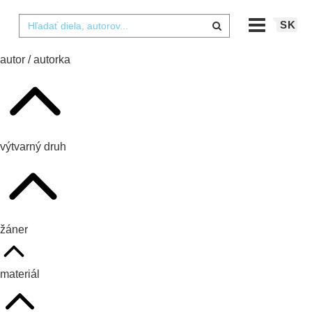
SK
autor / autorka
výtvarný druh
žáner
materiál