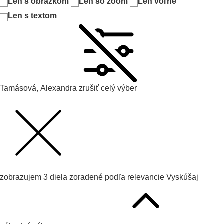
Len s obrázkom
Len so zoom
Len voľné
Len s textom
Tamásová, Alexandra
zrušiť celý výber
zobrazujem
3
diela zoradené podľa
relevancie
Vyskúšaj