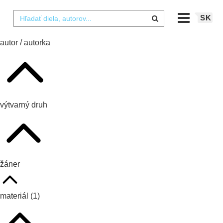
SK
autor / autorka
výtvarný druh
žáner
materiál
(1)