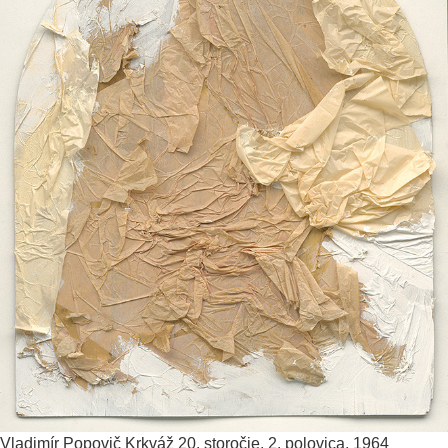
Vladimír Popovič
Krkváž
20. storočie, 2. polovica, 1964