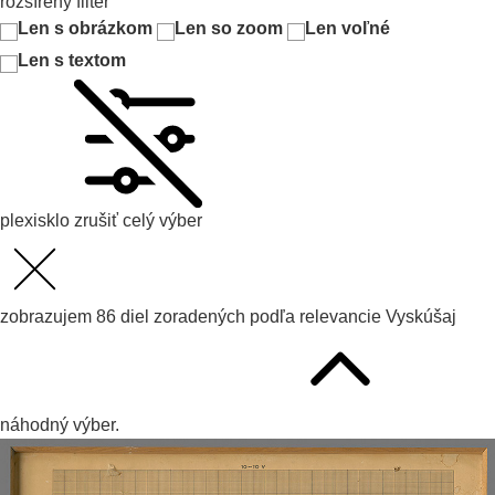
rozšírený filter
Len s obrázkom
Len so zoom
Len voľné
Len s textom
plexisklo
zrušiť celý výber
zobrazujem
86
diel zoradených podľa
relevancie
Vyskúšaj
náhodný výber.