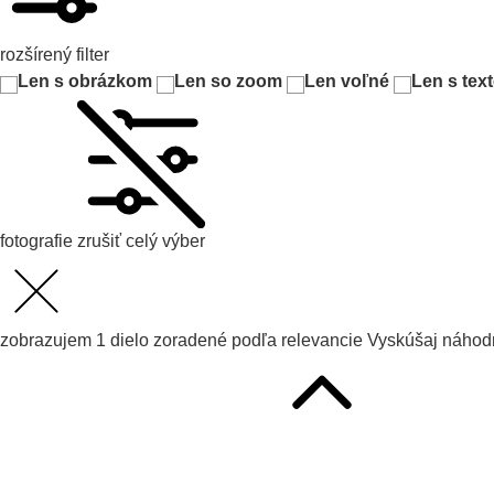
rozšírený filter
Len s obrázkom
Len so zoom
Len voľné
Len s tex
fotografie
zrušiť celý výber
zobrazujem
1
dielo zoradené podľa
relevancie
Vyskúšaj
náhodn