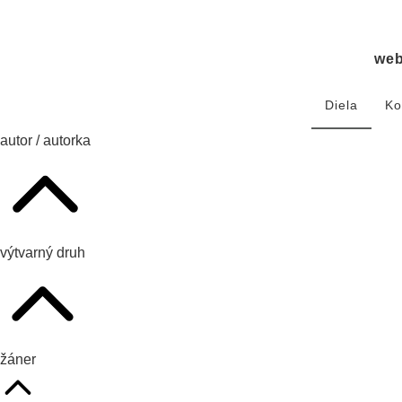
we
Diela
Ko
autor / autorka
výtvarný druh
žáner