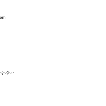
tom
ý výber.