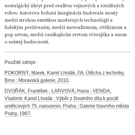
nostalgický úkryt pred realitou vojnových a totalitných
rokov. Autorova bohatá imaginácia budovala mosty
medzi strohou estetikou moderných technológií a
ľudským prežívaním, medzi surrealizmom, civilizmom a
pop artom, medzi zanikajúcim svetom včerajška a snom
o neistej budúcnosti.
Použité zdroje:
POKORNÝ, Marek. Kamil Lhoták, čili, Útěcha z techniky.
Brno : Moravská galerie, 2010.
DVOŘÁK, František - LARVOVÁ, Hana - VENDA,
Vladimír. Kamil Lhoták : Výběr z životního díla k poctě
umělcových 75. narozenin. Praha : Galerie hlavního města
Prahy, 1987.