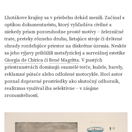
Lhotákove krajiny sa v priebehu dekád menili. Začínal s
optikou dokumentaristu, ktorý vyhľadáva civilné a
niekedy priam pozoruhodne prosté motívy – železničné
trate, preteky rôzneho druhu, lietajúce stroje či drôtené
ohrady rozdeľujúce priestor na diskrétne územia. Neskôr
sa jeho výjavy priblížili metafyzickej a surreálnej estetike
Giorgia de Chirica
či
René Magritta
. V pustých
priestranstvách dominujú osamelé terče, kužele, barely,
reklamné pútače alebo odložené motocykle. Hoci autor
poznal dopravné prostriedky ako skutočný odborník,
realizmus využíval iba selektívne – v záujme
zrozumiteľnosti.