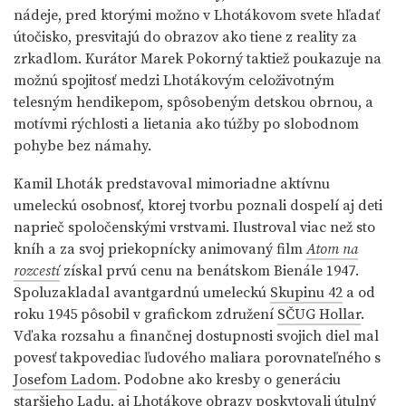
nádeje, pred ktorými možno v Lhotákovom svete hľadať
útočisko, presvitajú do obrazov ako tiene z reality za
zrkadlom. Kurátor Marek Pokorný taktiež poukazuje na
možnú spojitosť medzi Lhotákovým celoživotným
telesným hendikepom, spôsobeným detskou obrnou, a
motívmi rýchlosti a lietania ako túžby po slobodnom
pohybe bez námahy.
Kamil Lhoták predstavoval mimoriadne aktívnu
umeleckú osobnosť, ktorej tvorbu poznali dospelí aj deti
naprieč spoločenskými vrstvami. Ilustroval viac než sto
kníh a za svoj priekopnícky animovaný film
Atom na
rozcestí
získal prvú cenu na benátskom Bienále 1947.
Spoluzakladal avantgardnú umeleckú
Skupinu 42
a od
roku 1945 pôsobil v grafickom združení
SČUG Hollar
.
Vďaka rozsahu a finančnej dostupnosti svojich diel mal
povesť takpovediac ľudového maliara porovnateľného s
Josefom Ladom
. Podobne ako kresby o generáciu
staršieho Ladu, aj Lhotákove obrazy poskytovali útulný