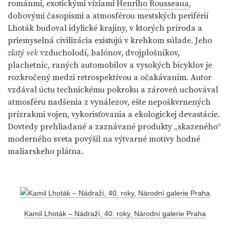
románmi, exotickými víziami
Henriho Rousseaua
,
dobovými časopismi a atmosférou mestských periférií
Lhoták budoval idylické krajiny, v ktorých príroda a
priemyselná civilizácia existujú v krehkom súlade. Jeho
zlatý vek
vzducholodí, balónov, dvojplošníkov,
plachetníc, raných automobilov a vysokých bicyklov je
rozkročený medzi retrospektívou a očakávaním. Autor
vzdával úctu technickému pokroku a zároveň uchovával
atmosféru nadšenia z vynálezov, ešte nepoškvrnených
prízrakmi vojen, vykorisťovania a ekologickej devastácie.
Dovtedy prehliadané a zaznávané produkty „skazeného“
moderného sveta povýšil na výtvarné motívy hodné
maliarskeho plátna.
Kamil Lhoták – Nádraží, 40. roky, Národní galerie Praha