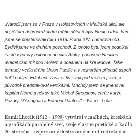
„Narodil jsem se v Praze v Holešovicích v Malířské ulici, ale
největším dobrodružstvím mého dětství byly Nusle-Údolí, kam
jsme se přestěhovali roku 1918. Praha XIV, Lumírova 601.
Bydleli jsme ve druhém poschodí. Z tohoto bytu jsem podnikal
časté výpravy balónem do nitra Afriky, ponorkou Nautilus
dvacet tisíc mil pod mořem a oceánem na kře ledové. Také
tamtudy vedla dráha Union Pacific a v nejhorším případě aspoň
trať Londýn- Edinburk. Dvacet tisíc mil pod mořem jsem si
původně představoval vertikálně. Mnohdy jsem se jmenoval
kapitán Nemo a někdy také Michal Stroganov, carův kurýr.
Později D'Artagnan a Edmont Dantes.“
– Kamil Lhoták
Kamil Lhoták (1912 – 1990)
vytváral v maľbách, kresbách
a grafikách paralelný svet, svoje vlastné poetické zrkadlo
20. storočia. Inšpirovaný ilustrovanými dobrodružnými