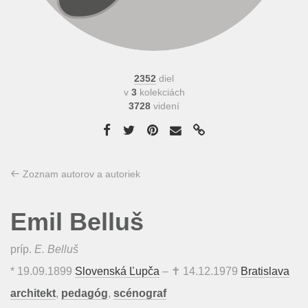
2352
diel
v
3
kolekciách
3728
videní
Zoznam autorov a autoriek
Emil Belluš
príp.
E. Belluš
*
19.09.1899
Slovenská Ľupča
– ✝
14.12.1979
Bratislava
architekt
,
pedagóg
,
scénograf