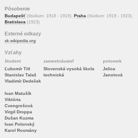
Pôsobenie
Budapešť
(štúdium: 1918 - 1919),
Praha
(štúdium: 1919 - 1923),
Bratislava
(1923)
Externé odkazy
sk.wikipedia.org
Vzťahy
študent
zamestnávateľ
potomok
Ľubomír Titl
Slovenská vysoká škola
Jelica
Stanislav Talaš
technická
Janotová
Vladimír Dedeček
Ivan Matušík
Viktória
Cvengrošová
Virgil Droppa
Dušan Kuzma
Ivan Polonský
Karol Rosmány