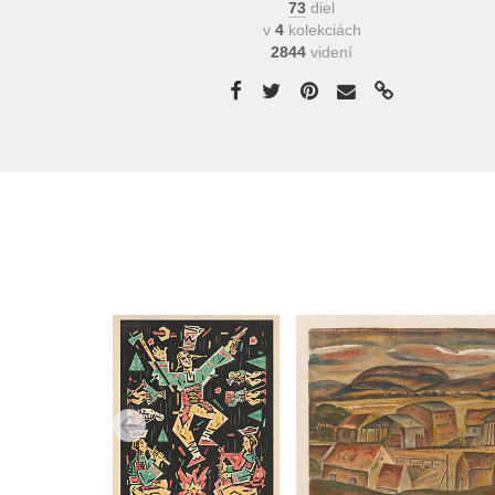
73
diel
v
4
kolekciách
2844
videní