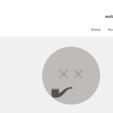
we
Diela
Ko