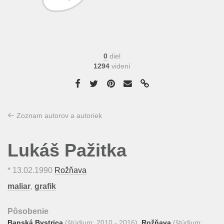
0
diel
1294
videní
Zoznam autorov a autoriek
Lukáš Pažitka
*
13.02.1990
Rožňava
maliar
,
grafik
Pôsobenie
Banská Bystrica
(štúdium: 2010 - 2016),
Rožňava
(štúdium: