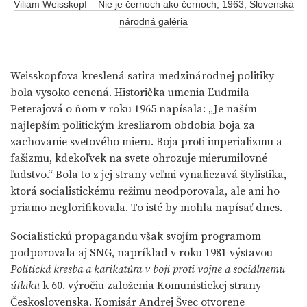
Viliam Weisskopf – Nie je černoch ako černoch, 1963, Slovenská
národná galéria
Weisskopfova kreslená satira medzinárodnej politiky
bola vysoko cenená. Historička umenia Ľudmila
Peterajová o ňom v roku 1965 napísala: „Je naším
najlepším politickým kresliarom obdobia boja za
zachovanie svetového mieru. Boja proti imperializmu a
fašizmu, kdekoľvek na svete ohrozuje mierumilovné
ľudstvo.“ Bola to z jej strany veľmi vynaliezavá štylistika,
ktorá socialistickému režimu neodporovala, ale ani ho
priamo neglorifikovala. To isté by mohla napísať dnes.
Socialistickú propagandu však svojím programom
podporovala aj SNG, napríklad v roku 1981 výstavou
Politická kresba a karikatúra v boji proti vojne a sociálnemu
útlaku
k 60. výročiu založenia Komunistickej strany
Československa. Komisár Andrej Švec otvorene