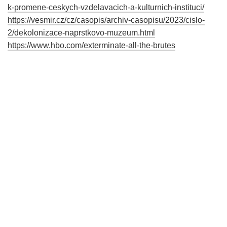
k-promene-ceskych-vzdelavacich-a-kulturnich-instituci/
https://vesmir.cz/cz/casopis/archiv-casopisu/2023/cislo-
2/dekolonizace-naprstkovo-muzeum.html
https://www.hbo.com/exterminate-all-the-brutes
https://www.americanrevolutioninstitute.org/treasures-of-
the-american-revolution/revolutionary-war-prints/
https://www.weltmuseumwien.at/ausstellungen/2022/i-saw-
more-than-i-can-tell/
https://www.wsj.com/articles/uncle-bens-changes-brand-
rooted-in-racist-imagery-now-its-bens-original-
11600848000
https://www.meinlamgraben.eu/en/meinls-world/our-history/
https://juliusmeinl.com/sk/o-julius-meinl/kto-sme