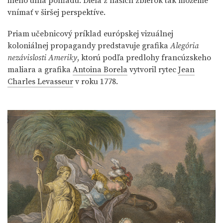
iného uhla pohľadu. Diela z našich zbierok tak môžeme
vnímať v širšej perspektíve.
Priam učebnicový príklad európskej vizuálnej
koloniálnej propagandy predstavuje grafika
Alegória
nezávislosti Ameriky
, ktorú podľa predlohy francúzskeho
maliara a grafika
Antoina Borela
vytvoril rytec
Jean
Charles Levasseur
v roku 1778.