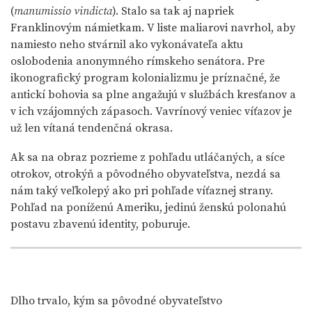
(
manumissio vindicta
). Stalo sa tak aj napriek
Franklinovým námietkam. V liste maliarovi navrhol, aby
namiesto neho stvárnil ako vykonávateľa aktu
oslobodenia anonymného rímskeho senátora. Pre
ikonografický program kolonializmu je príznačné, že
antickí bohovia sa plne angažujú v službách kresťanov a
v ich vzájomných zápasoch. Vavrínový veniec víťazov je
už len vítaná tendenčná okrasa.
Ak sa na obraz pozrieme z pohľadu utláčaných, a síce
otrokov, otrokýň a pôvodného obyvateľstva, nezdá sa
nám taký veľkolepý ako pri pohľade víťaznej strany.
Pohľad na poníženú Ameriku, jedinú ženskú polonahú
postavu zbavenú identity, poburuje.
Dlho trvalo, kým sa pôvodné obyvateľstvo