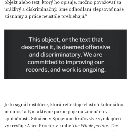
objekt alebo text, ktorý ho opisuje, možno považovať za
urážlivý a diskriminačný. Sme odhodlaní zlepšovať naše
záznamy a práce neustále prebiehajú.“
Je to signál inštitúcie, ktorá reflektuje vlastnú koloniálnu
minulosť a tým aktívne participuje na zmenách v
spoločnosti. Situáciu v Spojenom kráľovstve vynikajúco
vykresľuje Alice Procter v knihe
The Whole picture. The