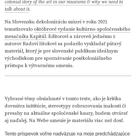
colonial story of the art in our museums & why we need to
talk about it
.
Na Slovensku dekolonizáciu múzeí v roku 2021
tematizovalo
októbrové vydanie kultúrno-spoločenského
mesačníka Kapitál
. Editorovi a zároveň jednému z
autorov Radovi Ištokovi sa podarilo vyskladať pútavý
materiál, ktorý je pre slovenské publikum ideálnym
východiskom pre spoznávanie postkoloniálneho
prístupu k výtvarnému umeniu.
Vybrané témy obsiahnuté v tomto texte, ako je kritika
dovnútra inštitúcie, stereotypy zobrazovania inakosti či
presahy na aktuálne spoločenské kauzy, budem otvárať
aj naďalej. Na Webe umenie je materiálu viac než dosť.
Tento príspevok voľne nadväzuje na moje predchádzajúce