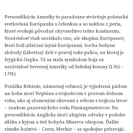
Personifikáciu Ameriky tu paradoxne stvárňuje polonahá
svetlovlasá Európanka s čelenkou a so sukňou z peria,
ktoré evokujú pôvodné obyvateľstvo tohto kontinentu.
Nezávislosť však nezískalo ono, ale skupina Európanov,
ktorí boli utláčaní inými Európanmi. Socha bohyne
slobody (Libertas) drží v pravej ruke palicu, na ktorej je
frýgická čiapka. Tá sa stala symbolom boja za
nezávislosť Severnej Ameriky od britskej koruny (1765 –
1791).
Porážka Británie, námornej veľmoci, je vyjadrená pádom
na boha morí Neptúna s trojzubcom v pravom dolnom
rohu, ako aj zlomenými okovami a erbom s trojicou levov
– znakom panovníckeho rodu Plantagenetovcov. Na
personifikáciu Anglicka útočí alegória odvahy v podobe
siláka s kyjom a tiež bohyňa Minerva oštepom. Ďalšie
rímske božstvá – Ceres, Merkúr – sa spokojne prizerajú.