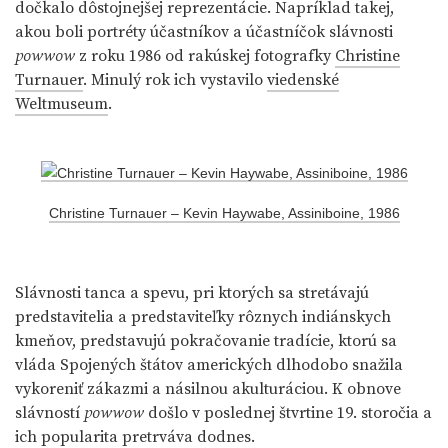
dočkalo dôstojnejšej reprezentácie. Napríklad takej,
akou boli portréty účastníkov a účastníčok slávnosti
powwow
z roku 1986 od rakúskej fotografky
Christine
Turnauer
. Minulý rok ich vystavilo
viedenské
Weltmuseum
.
Christine Turnauer – Kevin Haywabe, Assiniboine, 1986
Slávnosti tanca a spevu, pri ktorých sa stretávajú
predstavitelia a predstaviteľky rôznych indiánskych
kmeňov, predstavujú pokračovanie tradície, ktorú sa
vláda Spojených štátov amerických dlhodobo snažila
vykoreniť zákazmi a násilnou akulturáciou. K obnove
slávností
powwow
došlo v poslednej štvrtine 19. storočia a
ich popularita pretrváva dodnes.