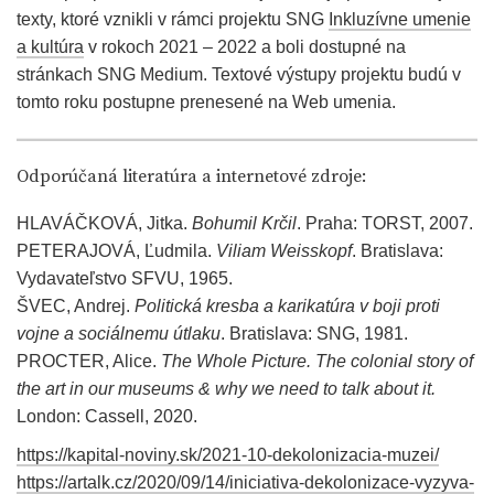
texty, ktoré vznikli v rámci projektu SNG
Inkluzívne umenie
a kultúra
v rokoch 2021 – 2022 a boli dostupné na
stránkach SNG Medium. Textové výstupy projektu budú v
tomto roku postupne prenesené na Web umenia.
Odporúčaná literatúra a internetové zdroje:
HLAVÁČKOVÁ, Jitka.
Bohumil Krčil
. Praha: TORST, 2007.
PETERAJOVÁ, Ľudmila.
Viliam Weisskopf
. Bratislava:
Vydavateľstvo SFVU, 1965.
ŠVEC, Andrej.
Politická kresba a karikatúra v boji proti
vojne a sociálnemu útlaku
. Bratislava: SNG, 1981.
PROCTER, Alice.
The Whole Picture. The colonial story of
the art in our museums & why we need to talk about it.
London: Cassell, 2020.
https://kapital-noviny.sk/2021-10-dekolonizacia-muzei/
https://artalk.cz/2020/09/14/iniciativa-dekolonizace-vyzyva-