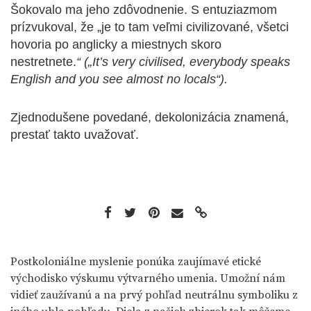
Šokovalo ma jeho zdôvodnenie. S entuziazmom
prízvukoval, že „je to tam veľmi civilizované, všetci
hovoria po anglicky a miestnych skoro
nestretnete.
“ („It’s very civilised, everybody speaks
English and you see almost no locals“).
Zjednodušene povedané, dekolonizácia znamená,
prestať takto uvažovať.
Postkoloniálne myslenie ponúka zaujímavé etické
východisko výskumu výtvarného umenia. Umožní nám
vidieť zaužívanú a na prvý pohľad neutrálnu symboliku z