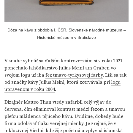
Dóza na kávu z obdobia I. ČSR, Slovenské národné múzeum –
Historické múzeum v Bratislave
V snahe vyhnúť sa ďalším kontroverziám si v roku 2021
ponechalo lahôdkarstvo Julius Meinl am Graben vo
svojom logu už iba
fez tmavo-tyrkysovej farby
. Líši sa tak
od značky kávy Julius Meinl, ktorá zotrvávala pri
logu
upravenom v roku 2004
.
Dizajnér Matteo Thun vtedy zafarbil celý výjav do
červena, čím eliminoval kontrast medzi fezom a tmavou
pleťou mládenca pijúceho kávu. Uvidíme, dokedy bude
firma odolávať tlaku verejnej mienky. Je zrejmé, že v
inkluzívnej Viedni, kde žije početná a vplyvná islamská