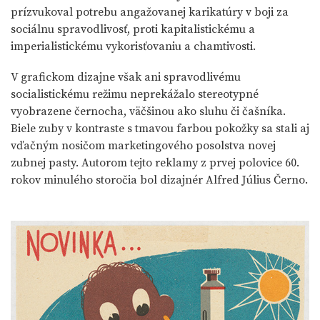
prízvukoval potrebu angažovanej karikatúry v boji za
sociálnu spravodlivosť, proti kapitalistickému a
imperialistickému vykorisťovaniu a chamtivosti.
V grafickom dizajne však ani spravodlivému
socialistickému režimu neprekážalo stereotypné
vyobrazene černocha, väčšinou ako sluhu či čašníka.
Biele zuby v kontraste s tmavou farbou pokožky sa stali aj
vďačným nosičom marketingového posolstva novej
zubnej pasty. Autorom tejto reklamy z prvej polovice 60.
rokov minulého storočia bol dizajnér Alfred Július Černo.