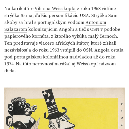
Na karikatúre
Viliama Weisskopfa
z roku 1963 vidíme
strýčka Sama, ďalšiu personifikáciu USA. Strýčko Sam
akoby sa hral s portugalským vodcom
Antoniom
Salazarom
kolonizujúcim Angolu a tiež s OSN v podobe
papierového kornúta, z ktorého vykúka malý černoch.
Ten predstavuje viacero afrických štátov, ktoré získali
nezávislosť a do roku 1963 vstúpili do OSN. Angola ostala
pod portugalskou koloniálnou nadvládou až do roku
1974. Na túto nerovnosť narážal aj Weisskopf názvom
diela.