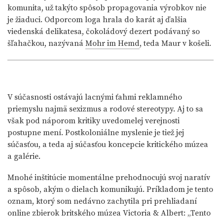
komunita, už takýto spôsob propagovania výrobkov nie
je žiaduci. Odporcom loga hrala do karát aj ďalšia
viedenská delikatesa, čokoládový dezert podávaný so
šľahačkou, nazývaná
Mohr im Hemd
, teda Maur v košeli.
V súčasnosti ostávajú lacnými ťahmi reklamného
priemyslu najmä sexizmus a rodové stereotypy. Aj to sa
však pod náporom kritiky uvedomelej verejnosti
postupne mení. Postkoloniálne myslenie je tiež jej
súčasťou, a teda aj súčasťou koncepcie kritického múzea
a galérie.
Mnohé inštitúcie momentálne prehodnocujú svoj naratív
a spôsob, akým o dielach komunikujú. Príkladom je tento
oznam, ktorý som nedávno zachytila pri prehliadaní
online zbierok britského múzea Victoria & Albert: „Tento