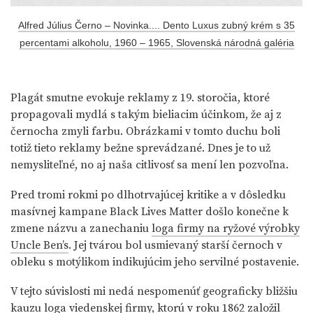
Alfred Július Černo – Novinka.... Dento Luxus zubný krém s 35
percentami alkoholu, 1960 – 1965, Slovenská národná galéria
Plagát smutne evokuje reklamy z 19. storočia, ktoré
propagovali mydlá s takým bieliacim účinkom, že aj z
černocha zmyli farbu. Obrázkami v tomto duchu boli
totiž tieto reklamy bežne sprevádzané. Dnes je to už
nemysliteľné, no aj naša citlivosť sa mení len pozvoľna.
Pred tromi rokmi po dlhotrvajúcej kritike a v dôsledku
masívnej kampane Black Lives Matter došlo konečne k
zmene názvu a zanechaniu
loga firmy na ryžové výrobky
Uncle Ben’s
. Jej tvárou bol usmievaný starší černoch v
obleku s motýlikom indikujúcim jeho servilné postavenie.
V tejto súvislosti mi nedá nespomenúť geograficky bližšiu
kauzu loga viedenskej firmy, ktorú v roku 1862 založil