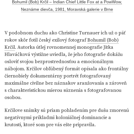
Bohumil (Bob) Krčil – Indian Chief Little Fox at a PowWow,
Neznáme dievča, 1981, Moravská galerie v Brne
V podobnom duchu ako Christine Turnauer ich už o päť
rokov skôr fotil český exilový fotograf
Bohumil (Bob)
Krčil
. Autorka útlej rovnomennej monografie Jitka
Hlaváčková výstižne uviedla, že jeho fotografie dokážu
osloviť svojou bezprostrednosťou a emocionálnym
nábojom. Krčilov obľúbený formát opísala ako frontálny
čiernobiely dokumentárny portrét fotografovaný
maximálne civilne bez náznakov aranžovania a zároveň
s charakteristickou mierou súznenia s fotografovanou
osobou.
Krčilove snímky sú priam pohladením pre dušu zmorenú
negatívnymi príkladmi koloniálnej dominancie a
krutosti, ktoré som pre vás ešte pripravila.