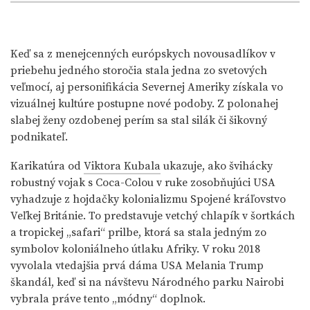
Keď sa z menejcenných európskych novousadlíkov v
priebehu jedného storočia stala jedna zo svetových
veľmocí, aj personifikácia Severnej Ameriky získala vo
vizuálnej kultúre postupne nové podoby. Z polonahej
slabej ženy ozdobenej perím sa stal silák či šikovný
podnikateľ.
Karikatúra od
Viktora Kubala
ukazuje, ako švihácky
robustný vojak s Coca-Colou v ruke zosobňujúci USA
vyhadzuje z hojdačky kolonializmu Spojené kráľovstvo
Veľkej Británie. To predstavuje vetchý chlapík v šortkách
a tropickej „safari“ prilbe, ktorá sa stala jedným zo
symbolov koloniálneho útlaku Afriky. V roku 2018
vyvolala vtedajšia prvá dáma USA Melania Trump
škandál, keď si na návštevu Národného parku Nairobi
vybrala práve tento „módny“ doplnok.