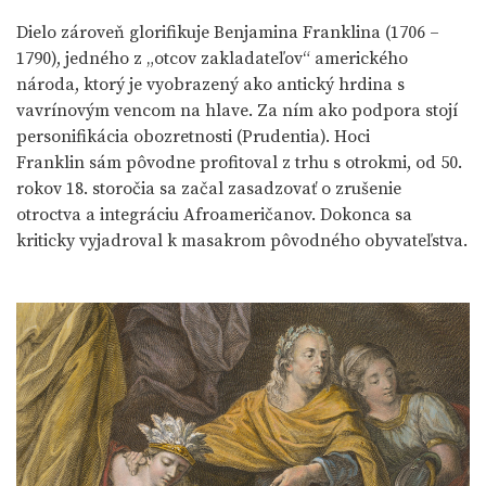
Dielo zároveň glorifikuje Benjamina Franklina (1706 –
1790), jedného z „otcov zakladateľov“ amerického
národa, ktorý je vyobrazený ako antický hrdina s
vavrínovým vencom na hlave. Za ním ako podpora stojí
personifikácia obozretnosti (Prudentia). Hoci
Franklin sám pôvodne profitoval z trhu s otrokmi, od 50.
rokov 18. storočia sa začal zasadzovať o zrušenie
otroctva a integráciu Afroameričanov. Dokonca sa
kriticky vyjadroval k masakrom pôvodného obyvateľstva.