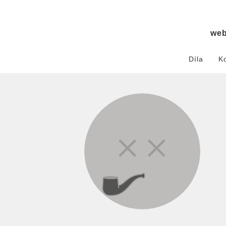
we
Díla
K