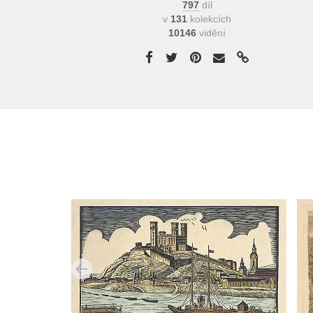
797
díl
v
131
kolekcích
10146
vidění