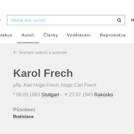
b
u
olekce
Autoři
Články
Vzdělávání
Reprodukce
Seznam autorů a autorek
Karol Frech
příp.
Karl Hugo Frech
,
Hugo Carl Frech
*
09.09.1883
Stuttgart
– ✝
27.07.1945
Rakúsko
Působení
Bratislava