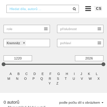
CS
Kremnitz
×
A
B
C
D
E
F
G
H
I
J
K
L
M
N
O
P
Q
R
S
T
U
V
W
X
Y
Z
0 autorů
podle počtu díl s obrázkem