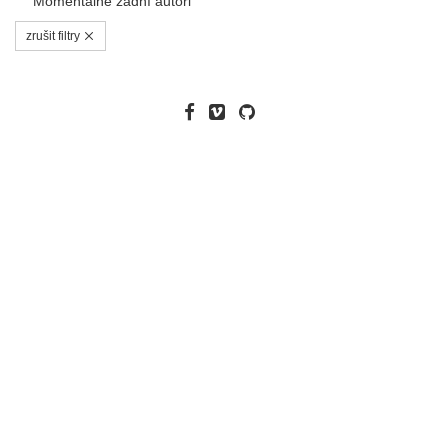
Momentálně žádní autoři
zrušit filtry